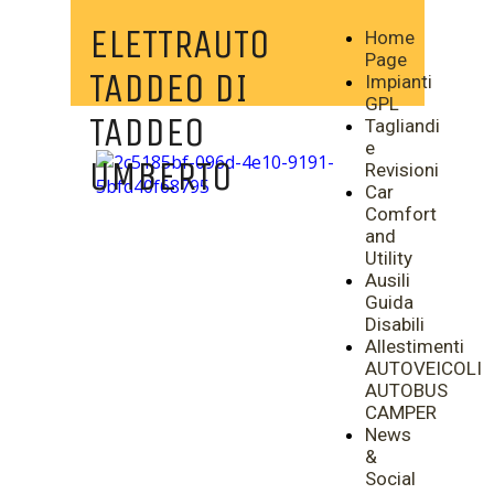
ELETTRAUTO
Home
Page
TADDEO DI
Impianti
GPL
TADDEO
Tagliandi
e
UMBERTO
Revisioni
Car
Comfort
and
Utility
Ausili
Guida
Disabili
Allestimenti
AUTOVEICOLI
AUTOBUS
CAMPER
News
&
Social