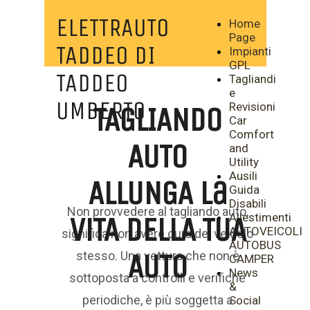
ELETTRAUTO
Home
Page
TADDEO DI
Impianti
GPL
TADDEO
Tagliandi
e
UMBERTO
TAGLIANDO
Revisioni
Car
Comfort
AUTO
and
Utility
Ausili
ALLUNGA la
Guida
Disabili
Non provvedere al tagliando auto,
viTA DELLA TUA
Allestimenti
AUTOVEICOLI
significa non avere cura del veicolo
AUTOBUS
AUTO
stesso. Una vettura che non è
CAMPER
News
sottoposta a controlli e verifiche
&
periodiche, è più soggetta a
Social